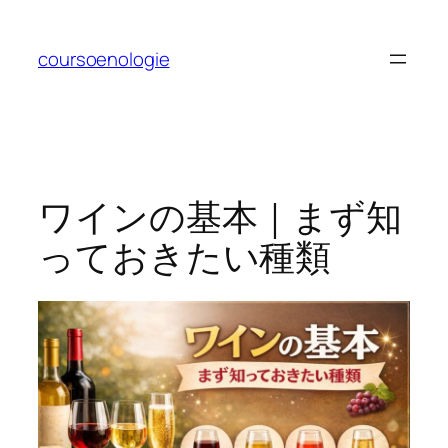
内
容
coursoenologie
を
ス
キ
ッ
プ
ワインの基本｜まず知
っておきたい種類