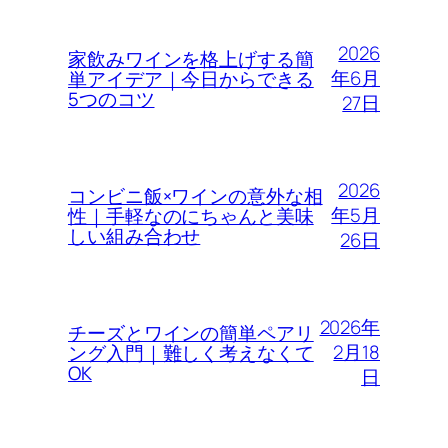
2026
家飲みワインを格上げする簡
年6月
単アイデア｜今日からできる
5つのコツ
27日
2026
コンビニ飯×ワインの意外な相
年5月
性｜手軽なのにちゃんと美味
しい組み合わせ
26日
2026年
チーズとワインの簡単ペアリ
2月18
ング入門｜難しく考えなくて
OK
日