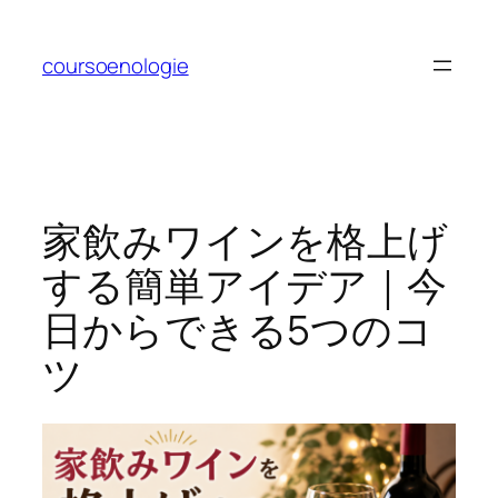
内
容
coursoenologie
を
ス
キ
ッ
プ
家飲みワインを格上げ
する簡単アイデア｜今
日からできる5つのコ
ツ