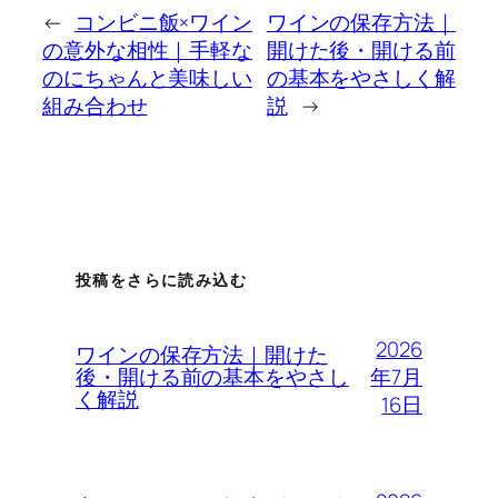
←
コンビニ飯×ワイン
ワインの保存方法｜
の意外な相性｜手軽な
開けた後・開ける前
のにちゃんと美味しい
の基本をやさしく解
組み合わせ
説
→
投稿をさらに読み込む
2026
ワインの保存方法｜開けた
年7月
後・開ける前の基本をやさし
く解説
16日