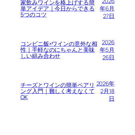
2026
家飲みワインを格上げする簡
年6月
単アイデア｜今日からできる
5つのコツ
27日
2026
コンビニ飯×ワインの意外な相
年5月
性｜手軽なのにちゃんと美味
しい組み合わせ
26日
2026年
チーズとワインの簡単ペアリ
2月18
ング入門｜難しく考えなくて
OK
日