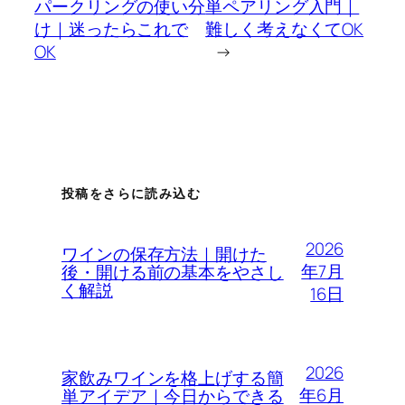
パークリングの使い分
単ペアリング入門｜
け｜迷ったらこれで
難しく考えなくてOK
OK
→
投稿をさらに読み込む
2026
ワインの保存方法｜開けた
年7月
後・開ける前の基本をやさし
く解説
16日
2026
家飲みワインを格上げする簡
年6月
単アイデア｜今日からできる