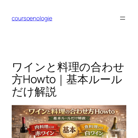
内
容
coursoenologie
を
ス
キ
ッ
プ
ワインと料理の合わせ
方Howto｜基本ルール
だけ解説